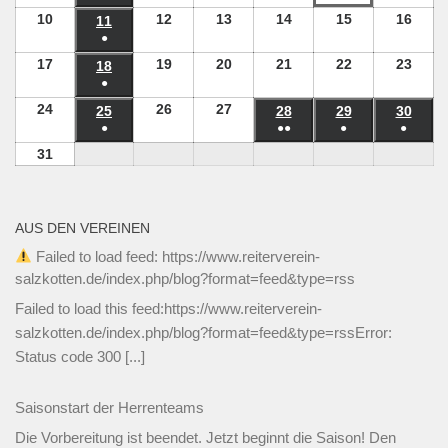
(1
2026
2026
2026
2026
2026
2026
10
10.
12
12.
13
13.
14
14.
15
15.
16
16.
2026
11
11.
Veranstaltung)
●
August
August
August
August
August
Augu
August
(1
2026
2026
2026
2026
2026
2026
17
17.
19
19.
20
20.
21
21.
22
22.
23
23.
2026
18
18.
Veranstaltung)
●
August
August
August
August
August
Augu
August
(1
2026
2026
2026
2026
2026
2026
24
24.
26
26.
27
27.
2026
25
25.
28
28.
29
29.
30
30.
Veranstaltung)
●
●●
●
●
August
August
August
August
August
August
Augu
(1
(2
(1
(1
2026
2026
2026
31
31.
2026
2026
2026
2026
Veranstaltung)
Veranstaltungen)
Veranstaltung)
Verans
August
2026
AUS DEN VEREINEN
Failed to load feed: https://www.reiterverein-
salzkotten.de/index.php/blog?format=feed&type=rss
Failed to load this feed:https://www.reiterverein-
salzkotten.de/index.php/blog?format=feed&type=rssError:
Status code 300
[...]
Saisonstart der Herrenteams
Die Vorbereitung ist beendet. Jetzt beginnt die Saison! Den