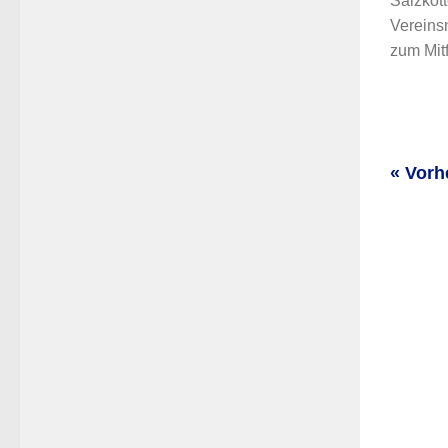
Salzkott
Vereins
zum Mitf
« Vorh