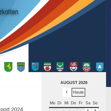
AUGUST 2026
Heute
Zurück
Mo
Montag
Di
Dienstag
Mi
Mittwoch
Do
Donnerstag
Fr
Freitag
Sa
Samstag
So
Sonnta
port 2024
1
1.
2
2.