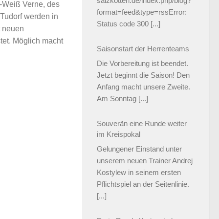
salzkotten.de/index.php/blog?
-Weiß Verne, des
format=feed&type=rssError:
Tudorf werden in
Status code 300
[...]
t neuen
stet. Möglich macht
Saisonstart der Herrenteams
Die Vorbereitung ist beendet.
Jetzt beginnt die Saison! Den
Anfang macht unsere Zweite.
Am Sonntag
[...]
Souverän eine Runde weiter
im Kreispokal
Gelungener Einstand unter
unserem neuen Trainer Andrej
Kostylew in seinem ersten
Pflichtspiel an der Seitenlinie.
[...]