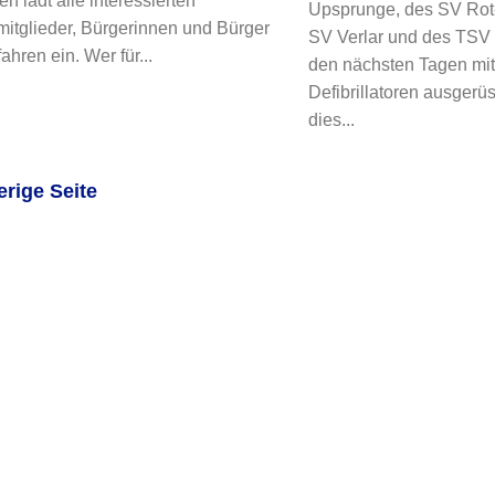
en lädt alle interessierten
Upsprunge, des SV Rot
mitglieder, Bürgerinnen und Bürger
SV Verlar und des TSV 
ahren ein. Wer für...
den nächsten Tagen mi
Defibrillatoren ausgerü
dies...
erige Seite