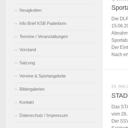
Sport
Neuigkeiten
Die DLR
Info Brief KSB Paderborn
15.06.2
Abnahme
Termine / Veranstaltungen
Sportab
Der Eint
Vorstand
Nach erf
Satzung
Vereine & Sportangebote
23. MAI 
Bildergalerien
STAD
Kontakt
Das STA
vom 26. 
Datenschutz / Impressum
Der SSV