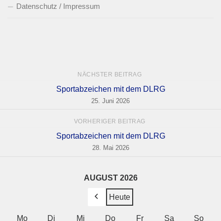
Datenschutz / Impressum
NÄCHSTER BEITRAG
Sportabzeichen mit dem DLRG
25. Juni 2026
VORHERIGER BEITRAG
Sportabzeichen mit dem DLRG
28. Mai 2026
AUGUST 2026
Heute
Zurück
Mo
Montag
Di
Dienstag
Mi
Mittwoch
Do
Donnerstag
Fr
Freitag
Sa
Samstag
So
Sonn